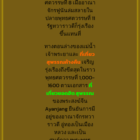
ศตวรรษที่ 8 เมื่ออาณา
จักรฟูนันล่มสลายใน
ปลายพุทธศตวรรษที่ 11
รัฐทวาราวดีก็รุ่งเรือง
ขึ้นแทนที่
ทางตอนล่างของแม่น้ำ
เจ้าพระยาและ
ที่เที่ยว
สุพรรณค้างคืน
เจริญ
รุ่งเรืองถึงขีดสุดในราว
พุทธศตวรรษที่ 1,000-
1600 ตามเอกสาร
ที่
เที่ยวยอดฮิต สุพรรณ
ของพระสงฆ์จีน
Ayanjang ยืนยันการมี
อยู่ของอาณาจักรทวา
ราวดี อู่ทองเป็นเมือง
หลวง และเป็น
ศูนย์กลางพระพุทธ