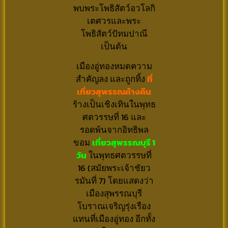
พบพระโพธิสัตว์อวโลกิ
เตศวรและพระ
โพธิสัตว์ปัทมปาณี
เป็นต้น
เมืองอู่ทองหมดความ
สำคัญลง และถูกทิ้ง
ที่
เที่ยวสุพรรณค้างคืน
ร้างเป็นเชิงเทินในพุทธ
ศตวรรษที่ 16 และ
รอดพ้นจากอิทธิพล
ขอม
เ
ที่ยวสุพรรณบุรี 1
วัน
ในพุทธศตวรรษที่
16 (สมัยพระเจ้าชัยว
รมันที่ 7) โดยแสดงว่า
เมืองสุพรรณบุรี
โบราณเจริญรุ่งเรือง
แทนที่เมืองอู่ทอง อีกทั้ง