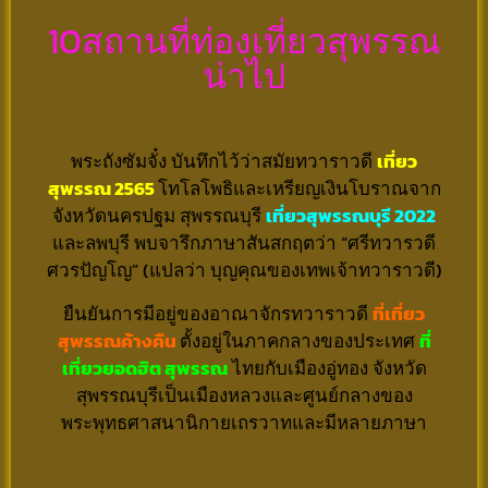
10สถานที่ท่องเที่ยวสุพรรณ
น่าไป
พระถังซัมจั๋ง บันทึกไว้ว่าสมัยทวาราวดี
เที่ยว
สุพรรณ 2565
โทโลโพธิและเหรียญเงินโบราณจาก
จังหวัดนครปฐม สุพรรณบุรี
เที่ยวสุพรรณบุรี 2022
และลพบุรี พบจารึกภาษาสันสกฤตว่า “ศรีทวารวดี
ศวรปัญโญ” (แปลว่า บุญคุณของเทพเจ้าทวาราวดี)
ยืนยันการมีอยู่ของอาณาจักรทวาราวดี
ที่เที่ยว
สุพรรณค้างคืน
ตั้งอยู่ในภาคกลางของประเทศ
ที่
เที่ยวยอดฮิต สุพรรณ
ไทยกับเมืองอู่ทอง จังหวัด
สุพรรณบุรีเป็นเมืองหลวงและศูนย์กลางของ
พระพุทธศาสนานิกายเถรวาทและมีหลายภาษา