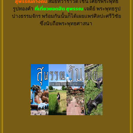
สุพรรณค้างคืน
สมัยทวาราวดี เช่น เศียรพระพุทธ
รูปทองคำ
ที่เที่ยวยอดฮิต สุพรรณ
เจดีย์ พระพุทธรูป
ปางธรรมจักร พร้อมกันนั้นก็ได้เผยแพร่ศิลปะศรีวิชัย
ซึ่งนับถือพระพุทธศาสนา