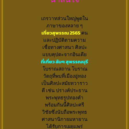
เถรวาทส่วนใหญ่พูดใน
ภาษาของหลาย ๆ
เที่ยวสุพรรณ 2565
คน
และปฏิบัติตามความ
เชื่อทางศาสนา ศิลปะ
แบบคุปตะจากอินเดีย
ที่เที่ยว ลับๆ สุพรรณบุรี
โบราณสถาน โบราณ
วัตถุที่พบที่เมืองอู่ทอง
เป็นศิลปะสมัยทวาราว
ดี เช่น ปรางค์ประธาน
พระพุทธรูปทองคำ
พร้อมกันนี้ศิลปะศรี
วิชัยซึ่งนับถือพระพุทธ
ศาสนานิกายมหายาน
ได้รับการเผยแพร่