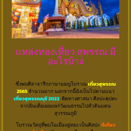
แหล่งท่องเที่ยว สุพรรณ มี
อะไรบ้าง
ซึ่งพบศิลาจารึกภาษามอญโบราณ
เที่ยวสุพรรณ
2565
จำนวนมาก นอกจากนี้ยังเป็นไปตามแนว
เที่ยวสุพรรณบุรี 2022
คิดทางศาสนา ศิลปะคุปตะ
จากอินเดียเผยแพร่วัฒนธรรมไปทั่วดินแดน
สุวรรณภูมิ
โบราณวัตถุที่พบในเมืองอู่ทอง เป็นศิลปะ
ที่เที่ยว