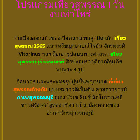
โปรแกรมเที่ยวสุพรรณ 1 วัน
งบเท่าไหร่
กับเมืองออกแก้วของเวียดนาม พบลูกปัดแก้ว
เที่ยว
สุพรรณ 2565
และเหรียญกษาปณ์โรมัน จักรพรรดิ
Vitorinus ฯลฯ ถือเอารูปแบบทางศาสนา
เที่ยว
สุพรรณบุรี ธรรมชาติ
ศิลปะอมราวตีจากอินเดีย
พบพระ 3 รูป
ถือบาตร และพระพุทธรูปปูนปั้นพญานาค
ที่เที่ยว
สุพรรณค้างคืน
แบบอมราวตีเป็นต้น ศาสตราจารย์
คาเฟ่สุพรรณบุรี
ฌอง บัวเซ ลิเยร์ นักโบราณคดี
ชาวฝรั่งเศส อู่ทอง เชื่อว่าเป็นเมืองหลวงของ
อาณาจักรสุวรรณภูมิ