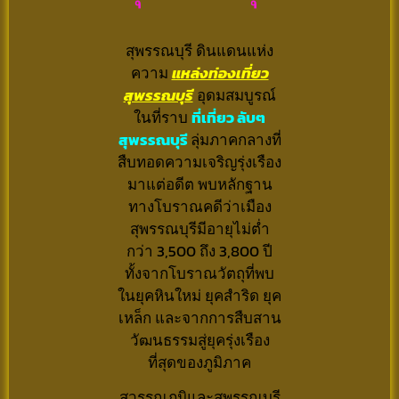
สุพรรณบุรี ดินแดนแห่ง
ความ
แหล่งท่องเที่ยว
สุพรรณบุรี
อุดมสมบูรณ์
ในที่ราบ
ที่เที่ยว ลับๆ
สุพรรณบุรี
ลุ่มภาคกลางที่
สืบทอดความ
เจริญรุ่งเรือง
มาแต่อดีต พบหลักฐาน
ทางโบราณคดีว่าเมือง
สุพรรณบุรีมีอายุไม่ต่ำ
กว่า 3,500 ถึง 3,800 ปี
ทั้งจากโบราณวัตถุที่พบ
ในยุคหินใหม่ ยุคสำริด ยุค
เหล็ก และจากการสืบสาน
วัฒนธรรมสู่ยุครุ่งเรือง
ที่สุดของภูมิภาค
สุวรรณภูมิและสุพรรณบุรี