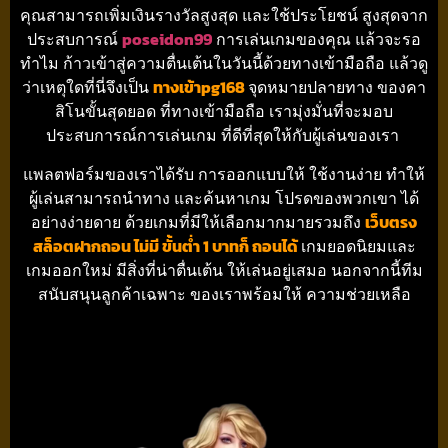
คุณสามารถเพิ่มเงินรางวัลสูงสุด และใช้ประโยชน์ สูงสุดจาก
ประสบการณ์
poseidon99
การเล่นเกมของคุณ แล้วจะรอ
ทำไม ก้าวเข้าสู่ความตื่นเต้นในวันนี้ด้วยทางเข้ามือถือ แล้วดู
ว่าเหตุใดที่นี่จึงเป็น
ทางเข้าpg168
จุดหมายปลายทาง ของคา
สิโนขั้นสุดยอด ที่ทางเข้ามือถือ เรามุ่งมั่นที่จะมอบ
ประสบการณ์การเล่นเกม ที่ดีที่สุดให้กับผู้เล่นของเรา
แพลตฟอร์มของเราได้รับ การออกแบบให้ ใช้งานง่าย ทำให้
ผู้เล่นสามารถนำทาง และค้นหาเกม โปรดของพวกเขา ได้
อย่างง่ายดาย ด้วยเกมที่มีให้เลือกมากมายรวมถึง
เว็บตรง
สล็อตฝากถอน ไม่มี ขั้นต่ำ 1 บาทก็ ถอนได้
เกมยอดนิยมและ
เกมออกใหม่ มีสิ่งที่น่าตื่นเต้น ให้เล่นอยู่เสมอ นอกจากนี้ทีม
สนับสนุนลูกค้าเฉพาะ ของเราพร้อมให้ ความช่วยเหลือ