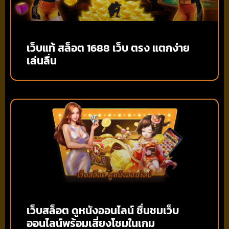
เว็บแท้ สล็อต 1688 เว็บ ตรง แตกง่าย
เล่นลื่น
เว็บสล็อต ดูหนังออนไลน์ ชื่นชมเว็บ
ออนไลน์พร้อมเสี่ยงโชมในเกม