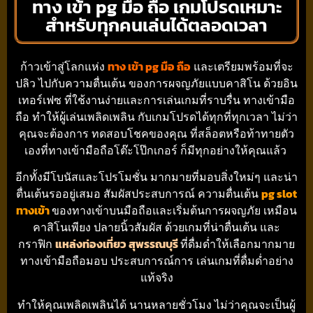
ทาง เข้า pg มือ ถือ เกมโปรดเหมาะ
สำหรับทุกคนเล่นได้ตลอดเวลา
ก้าวเข้าสู่โลกแห่ง
ทาง เข้า pg มือ ถือ
และเตรียมพร้อมที่จะ
ปลิว ไปกับความตื่นเต้น ของการผจญภัยแบบคาสิโน ด้วยอิน
เทอร์เฟซ ที่ใช้งานง่ายและการเล่นเกมที่ราบรื่น ทางเข้ามือ
ถือ ทำให้ผู้เล่นเพลิดเพลิน กับเกมโปรดได้ทุกที่ทุกเวลา ไม่ว่า
คุณจะต้องการ ทดสอบโชคของคุณ ที่สล็อตหรือท้าทายตัว
เองที่ทางเข้ามือถือโต๊ะโป๊กเกอร์ ก็มีทุกอย่างให้คุณแล้ว
อีกทั้งมีโบนัสและโปรโมชั่น มากมายที่มอบสิ่งใหม่ๆ และน่า
ตื่นเต้นรออยู่เสมอ สัมผัสประสบการณ์ ความตื่นเต้น
pg slot
ทางเข้า
ของทางเข้าบนมือถือและเริ่มต้นการผจญภัย เหมือน
คาสิโนเพียง ปลายนิ้วสัมผัส ด้วยเกมที่น่าตื่นเต้น และ
กราฟิก
แหล่งท่องเที่ยว สุพรรณบุรี
ที่ดื่มด่ำให้เลือกมากมาย
ทางเข้ามือถือมอบ ประสบการณ์การ เล่นเกมที่ดื่มด่ำอย่าง
แท้จริง
ทำให้คุณเพลิดเพลินได้ นานหลายชั่วโมง ไม่ว่าคุณจะเป็นผู้