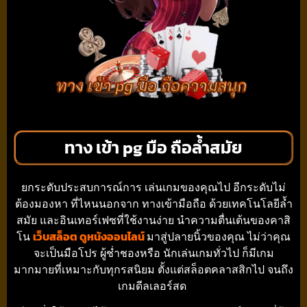
ทาง เข้า pg มือ ถือล้ำสมัย
ยกระดับประสบการณ์การ เล่นเกมของคุณไป อีกระดับไม่
ต้องมองหา ที่ไหนนอกจาก ทางเข้ามือถือ ด้วยเทคโนโลยีล้ำ
สมัย และอินเทอร์เฟซที่ใช้งานง่าย นำความตื่นเต้นของคาสิ
โน
เว็บสล็อต ดูหนังออนไลน์
มาสู่ปลายนิ้วของคุณ ไม่ว่าคุณ
จะเป็นมือโปร ผู้ช่ำชองหรือ นักเล่นเกมทั่วไป ก็มีเกม
มากมายที่เหมาะกับทุกรสนิยม ตั้งแต่สล็อตคลาสสิกไป จนถึง
เกมดีลเลอร์สด