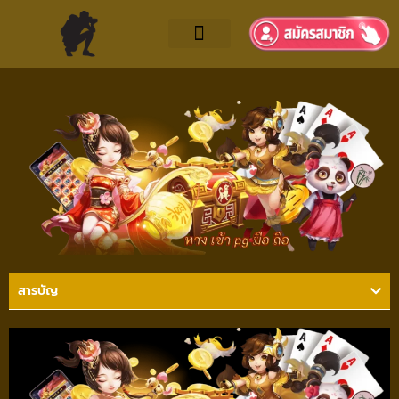
สารบัญ