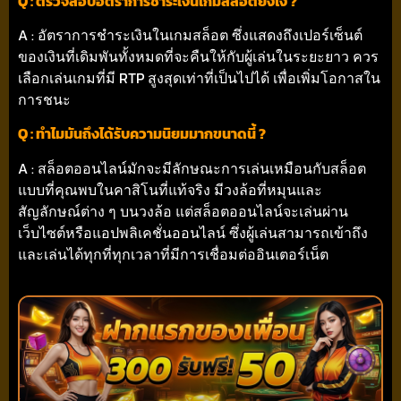
Q : ตรวจสอบอัตราการชำระเงินเกมสล็อตยังไง ?
A : อัตราการชำระเงินในเกมสล็อต ซึ่งแสดงถึงเปอร์เซ็นต์
ของเงินที่เดิมพันทั้งหมดที่จะคืนให้กับผู้เล่นในระยะยาว ควร
เลือกเล่นเกมที่มี RTP สูงสุดเท่าที่เป็นไปได้ เพื่อเพิ่มโอกาสใน
การชนะ
Q : ทำไมมันถึงได้รับความนิยมมากขนาดนี้ ?
A : สล็อตออนไลน์มักจะมีลักษณะการเล่นเหมือนกับสล็อต
แบบที่คุณพบในคาสิโนที่แท้จริง มีวงล้อที่หมุนและ
สัญลักษณ์ต่าง ๆ บนวงล้อ แต่สล็อตออนไลน์จะเล่นผ่าน
เว็บไซต์หรือแอปพลิเคชั่นออนไลน์ ซึ่งผู้เล่นสามารถเข้าถึง
และเล่นได้ทุกที่ทุกเวลาที่มีการเชื่อมต่ออินเตอร์เน็ต