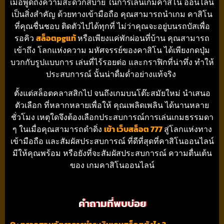
เมื่อพูดถึงความสะดวกสบาย ในการเล่นเกมคาสิโน ออนไลน์
เป็นสิ่งสำคัญ ด้วยทางเข้ามือถือ คุณสามารถนำเกม คาสิโน
ที่คุณชื่นชอบ ติดตัวไปได้ทุกที่ ไม่ว่าคุณจะอยู่บนรถบัสเพื่อ
รอคิว
สล็อตpgแท้
หรือเพียงแค่พักผ่อนที่บ้าน คุณสามารถ
เข้าถึง โลกแห่งความ มหัศจรรย์ของคาสิโน ได้เพียงกดปุ่ม
บวกกับรูปแบบการ เล่นที่ไร้รอยต่อ และกราฟิกที่น่าทึ่ง ทำให้
ประสบการณ์ นั้นน่าดื่มด่ำอย่างแท้จริง
ตั้งแต่สล็อตคลาสสิกไป จนถึงเกมบนโต๊ะสมัยใหม่ นำเสนอ
ตัวเลือก ที่หลากหลายเพื่อให้ คุณเพลิดเพลิน ได้นานหลาย
ชั่วโมง เหตุใดจึงต้องเลือกประสบการณ์การเล่นเกมธรรมดา
ๆ ในเมื่อคุณสามารถดำดิ่ง
เข้า เว็บสล็อต 777
สู่โลกแห่งทาง
เข้ามือถือ และสัมผัสประสบการณ์ ที่ดีที่สุดที่คาสิโนออนไลน์
มีให้คุณพร้อม หรือยังที่จะสัมผัสประสบการณ์ ความตื่นเต้น
ของ เกมคาสิโนออนไลน์
คำถามที่พบบ่อย